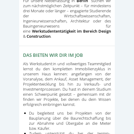
Für unsere Niederlassung in
Berlin
suchen wir
zum nächstmöglichen Zeitpunkt – für mindestens
drei Monate oder länger – engagierte Studierende
der Wirtschaftswissenschaften,
Ingenieurwissenschaften, Architektur oder des
Bauingenieurwesens für
eine
Werkstudententätigkeit
im Bereich Design
&
Construction
.
DAS BIETEN WIR DIR IM JOB
Als Werkstudent:in und vollwertiges Teammitglied
lernst du den kompletten Immobilienzyklus in
unserem Haus kennen: angefangen von der
Voranalyse, dem Ankauf, Asset Management, der
Projektentwicklung bis hin zu Verkaufs- und
Investmentprozessen. Du hast in deinem Studium
einen Schwerpunkt gesetzt – gemeinsam mit dir
finden wir Projekte, bei denen du dein Wissen
erfolgreich einbringen kannst.
Du begleitest uns bei Projekten von der
Bauplanung über die Baurechtschaffung bis
zur Abnahme und Übergabe an die Mieter
bzw. Käufer.
Zudem unterstützt du bei der termin-,