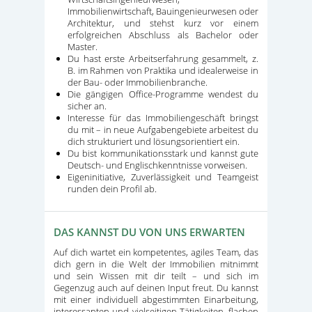
Immobilienwirtschaft, Bauingenieurwesen oder
Architektur, und stehst kurz vor einem
erfolgreichen Abschluss als Bachelor oder
Master.
Du hast erste Arbeitserfahrung gesammelt, z.
B. im Rahmen von Praktika und idealerweise in
der Bau- oder Immobilienbranche.
Die gängigen Office-Programme wendest du
sicher an.
Interesse für das Immobiliengeschäft bringst
du mit – in neue Aufgabengebiete arbeitest du
dich strukturiert und lösungsorientiert ein.
Du bist kommunikationsstark und kannst gute
Deutsch- und Englischkenntnisse vorweisen.
Eigeninitiative, Zuverlässigkeit und Teamgeist
runden dein Profil ab.
DAS KANNST DU VON UNS ERWARTEN
Auf dich wartet ein kompetentes, agiles Team, das
dich gern in die Welt der Immobilien mitnimmt
und sein Wissen mit dir teilt – und sich im
Gegenzug auch auf deinen Input freut. Du kannst
mit einer individuell abgestimmten Einarbeitung,
interessanten und vielseitigen Tätigkeiten, flachen