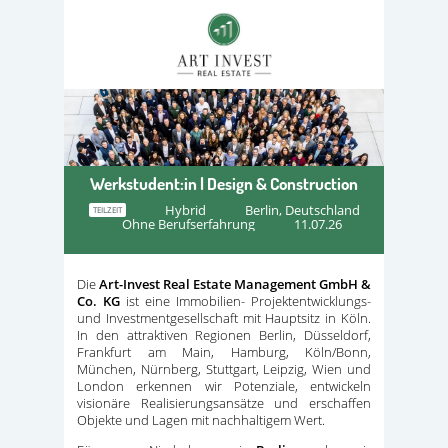
Werkstudent:in | Design & Construction
Hybrid
Berlin, Deutschland
TEILZEIT
Ohne Berufserfahrung
11.07.26
Die
Art-Invest Real Estate Management GmbH &
Co. KG
ist eine Immobilien- Projektentwicklungs-
und Investmentgesellschaft mit Hauptsitz in Köln.
In den attraktiven Regionen Berlin, Düsseldorf,
Frankfurt am Main, Hamburg, Köln/Bonn,
München, Nürnberg, Stuttgart, Leipzig, Wien und
London erkennen wir Potenziale, entwickeln
visionäre Realisierungsansätze und erschaffen
Objekte und Lagen mit nachhaltigem Wert.