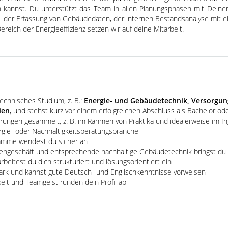
n kannst. Du unterstützt das Team in allen Planungsphasen mit Deine
 der Erfassung von Gebäudedaten, der internen Bestandsanalyse mit e
ch der Energieeffizienz setzen wir auf deine Mitarbeit.
technisches Studium, z. B.:
Energie- und Gebäudetechnik, Versorgung
ien
, und stehst kurz vor einem erfolgreichen Abschluss als Bachelor od
hrungen gesammelt, z. B. im Rahmen von Praktika und idealerweise im In
gie- oder Nachhaltigkeitsberatungsbranche
ramme wendest du sicher an
iengeschäft und entsprechende nachhaltige Gebäudetechnik bringst du
beitest du dich strukturiert und lösungsorientiert ein
ark und kannst gute Deutsch- und Englischkenntnisse vorweisen
gkeit und Teamgeist runden dein Profil ab