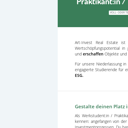
Praktikant:in 
VOLL- ODER TE
Art-Invest Real Estate ist
Wertschöpfungspotential in 
und
erschaffen
Objekte und L
Für unsere Niederlassung in
engagierte Studierende für 
ESG.
Gestalte deinen Platz 
Als Werkstudent:in / Prakti
kennen: angefangen von der 
Investmentprozessen. Du has