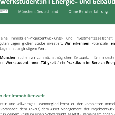
/ Werkstudent:in | Energie- und Gebäu
München, Deutschland
Ohne Berufserfahrung
ILZEIT
 eine Immobilien-Projektentwicklungs- und Investmentgesellschaft
guten Lagen großer Städte investiert.
Wir erkennen
Potenziale,
en
agen mit langfristigem Wert.
München
suchen wir zum nächstmöglichen Zeitpunkt – für mindeste
eine
Werkstudent:innen-Tätigkeit
/ ein
Praktikum im Bereich Ener
in der Immobilienwelt
kant:in und vollwertiges Teammitglied lernst du den kompletten Immo
Voranalyse, dem Ankauf, dem Asset Management, der Projektentwickl
t in deinem Studium einen Schwerpunkt gesetzt - gemeinsam finden wi