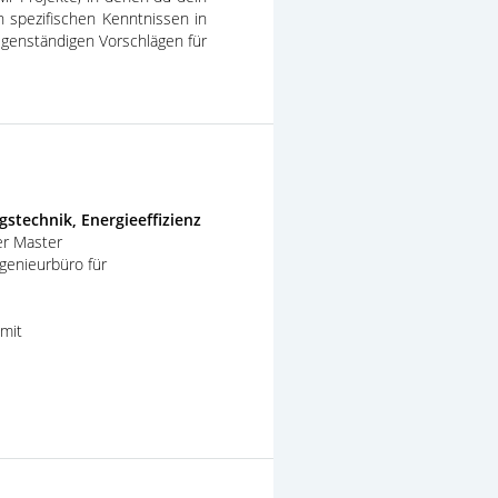
n spezifischen Kenntnissen in
igenständigen Vorschlägen für
stechnik, Energieeffizienz
er Master
genieurbüro für
 mit