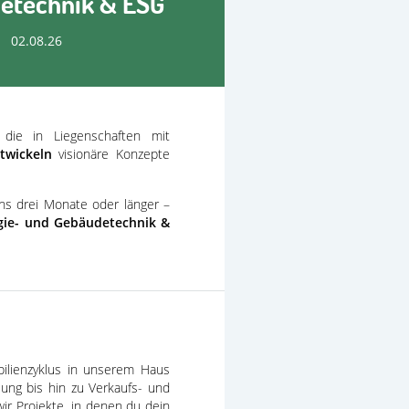
detechnik & ESG
02.08.26
, die in Liegenschaften mit
twickeln
visionäre Konzepte
ns drei Monate oder länger –
gie- und Gebäudetechnik &
bilienzyklus in unserem Haus
ung bis hin zu Verkaufs- und
r Projekte, in denen du dein